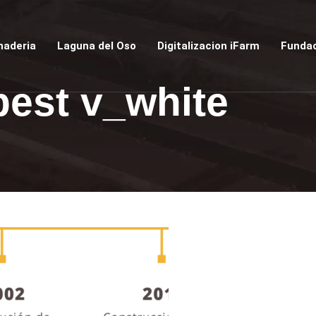
naderia
Laguna del Oso
Digitalizacion iFarm
Fundac
best v_white