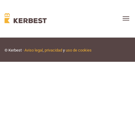
© Kerbest ·
Aviso legal
,
privacidad
y
uso de cookies