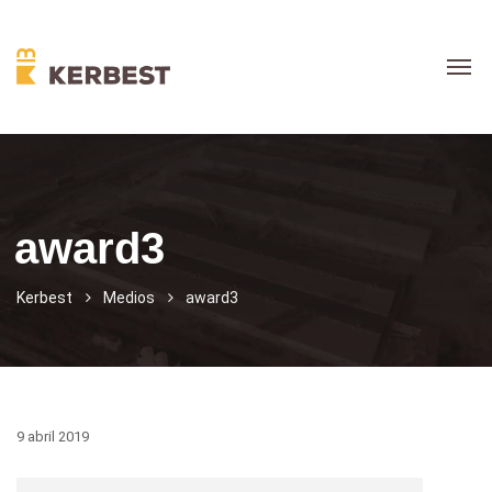
award3
Kerbest
Medios
award3
9 abril 2019