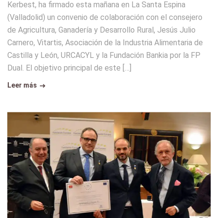
Kerbest, ha firmado esta mañana en La Santa Espina
(Valladolid) un convenio de colaboración con el consejero
de Agricultura, Ganadería y Desarrollo Rural, Jesús Julio
Carnero, Vitartis, Asociación de la Industria Alimentaria de
Castilla y León, URCACYL y la Fundación Bankia por la FP
Dual. El objetivo principal de este […]
Leer más