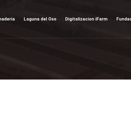
naderia
Laguna del Oso
Digitalizacion iFarm
Fundac