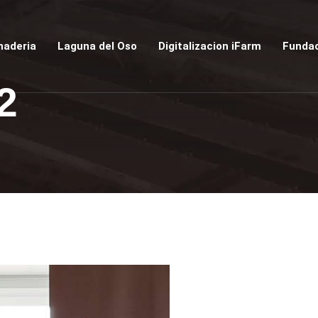
naderia
Laguna del Oso
Digitalizacion iFarm
Fundac
2