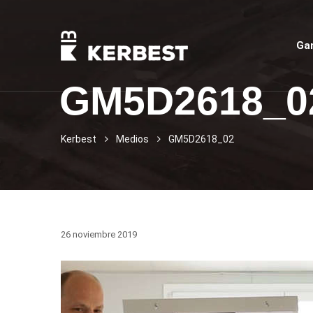
Ga
GM5D2618_0
Kerbest
Medios
GM5D2618_02
26 noviembre 2019