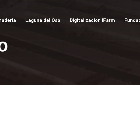
naderia
Laguna del Oso
Digitalizacion iFarm
Fundac
o