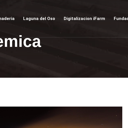
naderia
Laguna del Oso
Digitalizacion iFarm
Fundac
hemica