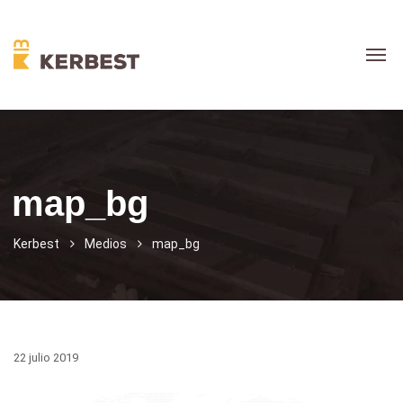
map_bg
Kerbest
Medios
map_bg
22 julio 2019