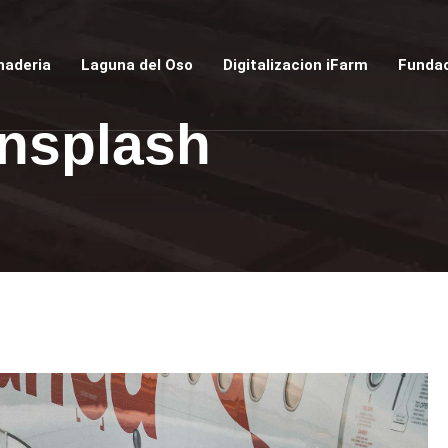
naderia
Laguna del Oso
Digitalizacion iFarm
Fundac
nsplash