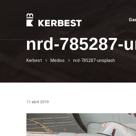
Ga
nrd-785287-u
Kerbest
Medios
nrd-785287-unsplash
11 abril 2019