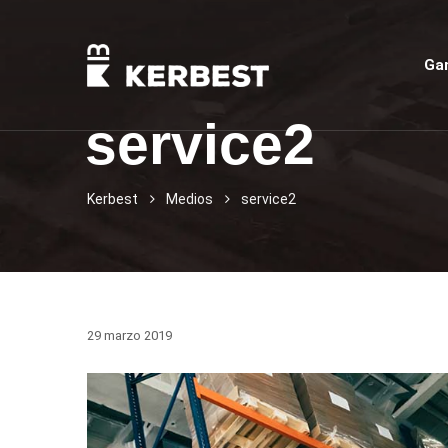
Ga
service2
Kerbest
Medios
service2
29 marzo 2019