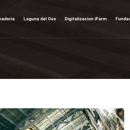
naderia
Laguna del Oso
Digitalizacion iFarm
Fundac