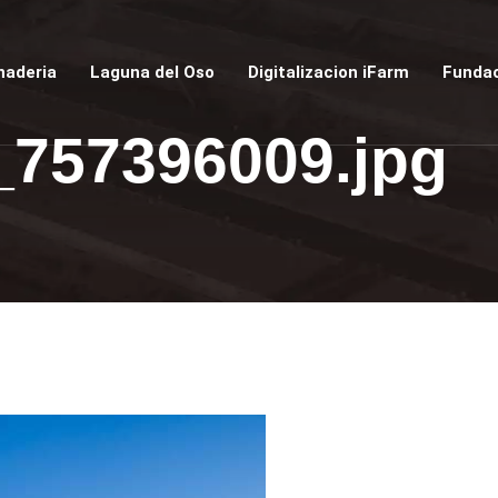
naderia
Laguna del Oso
Digitalizacion iFarm
Fundac
_757396009.jpg