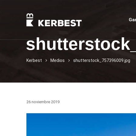
Ga
shutterstock
Kerbest
Medios
shutterstock_757396009.jpg
26 noviembre 2019