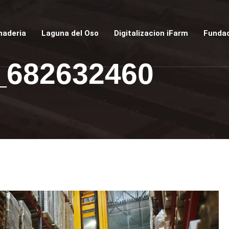
naderia
Laguna del Oso
Digitalizacion iFarm
Fundac
_682632460