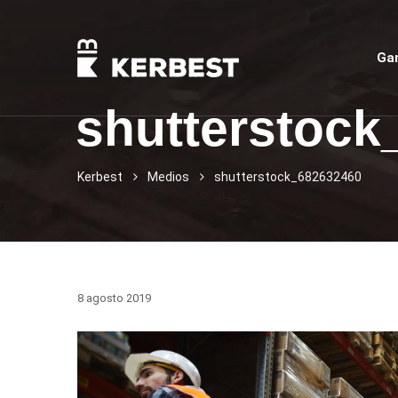
Ga
shutterstock
Kerbest
Medios
shutterstock_682632460
8 agosto 2019