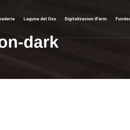
naderia
Laguna del Oso
Digitalizacion iFarm
Fundac
on-dark